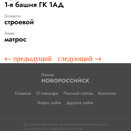
1-я башня ГК 1АД
Должность:
строевой
Звание:
матрос
← предыдущий
следующий →
Главная
О линкоре
Личный состав
Контакты
Карта сайта
Друзья сайта
Все авторские права, включая смежные авторские,
сохраняются за правообладателями