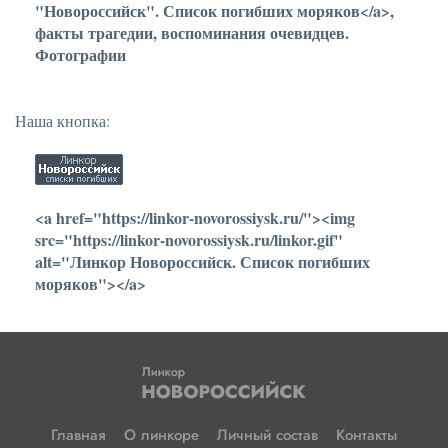
"Новороссийск". Список погибших моряков</a>,
факты трагедии, воспоминания очевидцев.
Фотографии
Наша кнопка:
<a href="https://linkor-novorossiysk.ru/"><img
src="https://linkor-novorossiysk.ru/linkor.gif"
alt="Линкор Новороссийск. Список погибших
моряков"></a>
Главная
О линкоре
Личный состав
Контакты