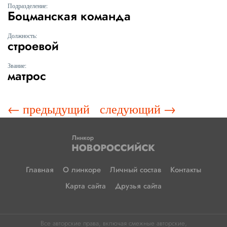
Подразделение:
Боцманская команда
Должность:
строевой
Звание:
матрос
← предыдущий
следующий →
Главная
О линкоре
Личный состав
Контакты
Карта сайта
Друзья сайта
Все авторские права, включая смежные авторские,