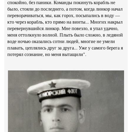
спокойно, без паники. Команды покинуть корабль не
было, стояли до последнего, а потом, когда линкор начал
переворачиваться, мы, как горох, посыпались в воду —
кто через корабль, кто прямо на винты... Многих накрыл
пере­вернувшийся линкор. Мне по­везло, я упал удачно,
меня оттолкнуло волной. Плыть было сложно, в ледяной
воде ночью оказались сотни людей, многие не умели
плавать, цеплялись друг за друга... Уже у са­мого берега я
потерял созна­ние, но меня вытащили".