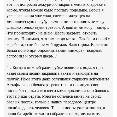
вот я и попросил дежурного закрыть меня в кладовке в
корме, чтобы можно было поспать подольше. Взрыв я
услышал, когда уже спал, слетел с матрацев на
металлическую палубу - темно, ничего понять не могу,
слышно только звуки тревоги. А выйти не могу – заперт.
Что происходит - не знаю. Дверь закрыта, открыть
некому. Понимаю, что там не до меня... Так бы и погиб с
кораблем, если бы не мой дружок Валя (прим. Валентин
Байда погиб при опрокидывании линкора) - вовремя
вспомнил и открыл дверь..."
"…Когда в нижней радио­рубке появилась вода, я при­
казал своим людям закрывать вахты и выходить на
палубу. Из-за этого даже ослушался старшего лейтенанта
Ас­тафьева, он боялся разре­шить нам покинуть свои
посты без приказа высшего коман­дования, а оно боялось
этот приказ отдать. Многие оста­лись внизу на своих
боевых постах, только в нашем передовом центре
погибло девять человек. Те, чьи посты уже затопило, и
наши батарейные части собрались на корме, на юте,