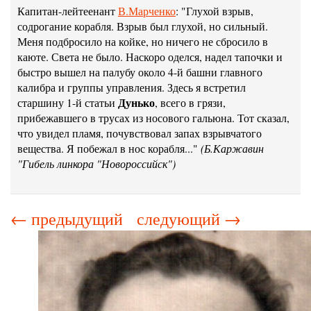
Капитан-лейтеенант
В.Марченко
: "Глухой взрыв,
содрогание корабля. Взрыв был глухой, но сильный.
Меня подбросило на койке, но ничего не сбросило в
каюте. Света не было. Наскоро оделся, надел тапочки и
быстро вышел на палубу около 4-й башни главного
калибра и группы управления. Здесь я встретил
Дунько
старшину 1-й статьи
, всего в грязи,
прибежавшего в трусах из носового гальюна. Тот сказал,
что увидел пламя, почувствовал запах взрывчатого
вещества. Я побежал в нос корабля..."
(Б.Каржавин
"Гибель линкора "Новороссийск")
← предыдущий
следующий →