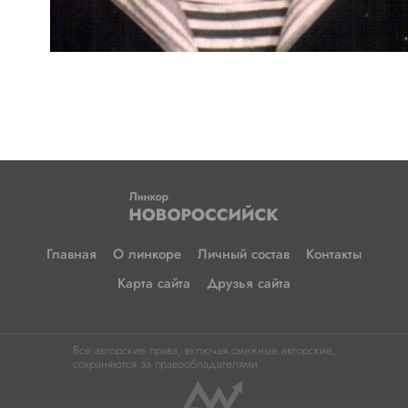
Главная
О линкоре
Личный состав
Контакты
Карта сайта
Друзья сайта
Все авторские права, включая смежные авторские,
сохраняются за правообладателями