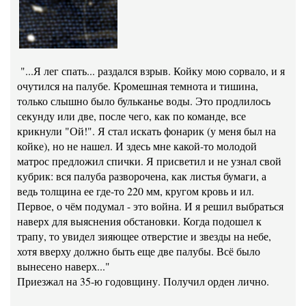
"...Я лег спать... раздался взрыв. Койку мою сорвало, и я
очутился на палубе. Кромеш­ная темнота и тишина,
только слышно было бульканье воды. Это прод­лилось
секунду или две, после чего, как по команде, все
крикнули "Ой!". Я стал искать фонарик (у меня был на
койке), но не нашел. И здесь мне какой-то молодой
матрос предложил спички. Я присветил и не узнал свой
кубрик: вся палуба разворочена, как листья бумаги, а
ведь толщина ее где-то 220 мм, кругом кровь и ил.
Первое, о чём по­думал - это война. И я решил выбраться
наверх для выяснения обста­новки. Когда подошел к
трапу, то увидел зияющее отверстие и звезды на небе,
хотя вверху должно быть еще две палубы. Всё было
вынесено наверх..."
Приезжал на 35-ю годовщину. Получил орден лично.