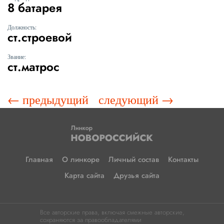
8 батарея
Должность:
ст.строевой
Звание:
ст.матрос
← предыдущий
следующий →
Главная
О линкоре
Личный состав
Контакты
Карта сайта
Друзья сайта
Все авторские права, включая смежные авторские,
сохраняются за правообладателями