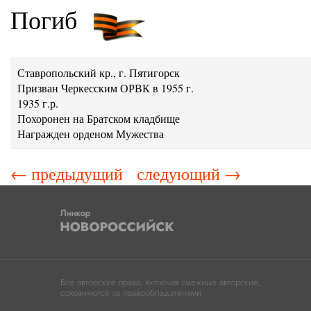
Погиб
Ставропольский кр., г. Пятигорск
Призван Черкесским ОРВК в 1955 г.
1935 г.р.
Похоронен на Братском кладбище
Награжден орденом Мужества
← предыдущий
следующий →
Все авторские права, включая смежные авторские,
сохраняются за правообладателями