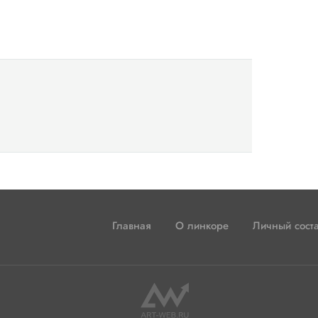
Главная
О линкоре
Личный сост