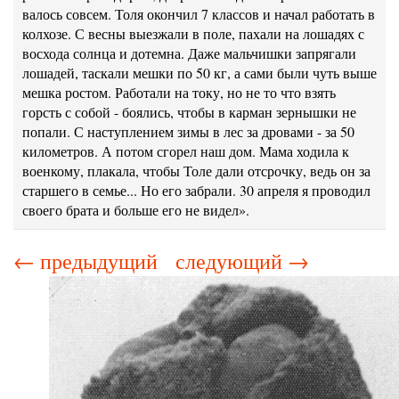
валось совсем. Толя окончил 7 классов и начал работать в
колхозе. С весны выез­жали в поле, пахали на лошадях с
восхода солнца и дотемна. Даже мальчишки запря­гали
лошадей, таскали мешки по 50 кг, а сами были чуть выше
мешка ростом. Рабо­тали на току, но не то что взять
горсть с собой - боялись, чтобы в карман зерныш­ки не
попали. С наступлением зимы в лес за дровами - за 50
километров. А потом сгорел наш дом. Мама ходила к
военкому, плакала, чтобы Толе дали отсрочку, ведь он за
старшего в семье... Но его забрали. 30 апреля я проводил
своего брата и бо­льше его не видел».
← предыдущий
следующий →